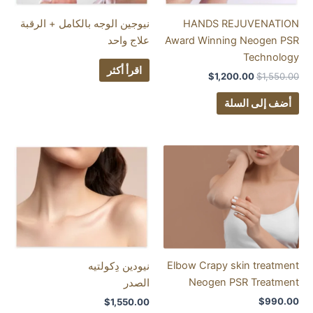
HANDS REJU
نيوجين الوجه بالكامل + الرقبة
Award Winning 
علاج واحد
اقرأ أكثر
$
1,200.
لسلة
Elbow Crapy ski
نيودين دِكولتيه
Neogen PSR
الصدر
$
1,550.00