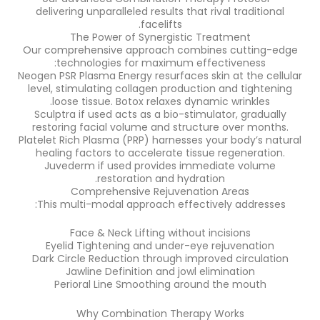
delivering unparalleled results that rival trad
facelifts.
The Power of Synergistic Treatment
Our comprehensive approach combines cutt
technologies for maximum effectivene
Neogen PSR Plasma Energy resurfaces skin at th
level, stimulating collagen production and ti
loose tissue. Botox relaxes dynamic wrink
Sculptra if used acts as a bio-stimulator, gr
restoring facial volume and structure over 
Platelet Rich Plasma (PRP) harnesses your body
healing factors to accelerate tissue regene
Juvederm if used provides immediate v
restoration and hydration.
Comprehensive Rejuvenation Areas
This multi-modal approach effectively add
Face & Neck Lifting without incisions
Eyelid Tightening and under-eye rejuvena
Dark Circle Reduction through improved circ
Jawline Definition and jowl eliminatio
Perioral Line Smoothing around the mo
Why Combination Therapy Works