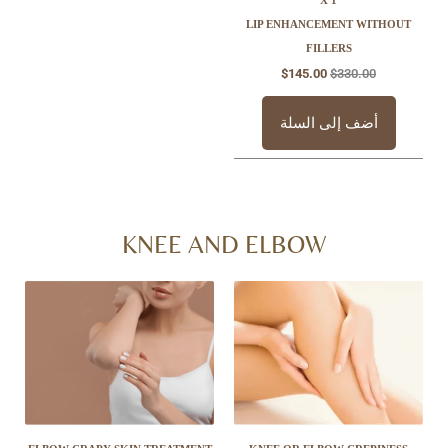
LIP ENHANCEMENT
FILLERS
$
145.00
$
33
 إلى السلة
KNEE AND ELBOW