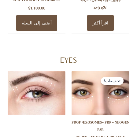
REJUVENATION TREATMENT
علاج واحد
$
1,100.00
اقرأ أكثر
أضف إلى السلة
EYES
السعر
السعر
الأصلي
الحالي
ت!
هو:
هو:
$350.00.
$699.00.
PDGF /EXOSOMES+ P
PSR