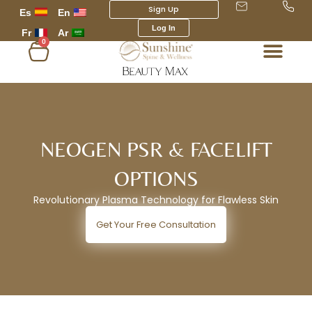
Sign Up
Es
En
Log In
Fr
Ar
0
عربة
التسوق
NEOGEN PSR & FACEL
OPTIONS
Revolutionary Plasma Technology for Flawle
Get Your Free Consultation