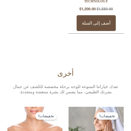
TECHNOLO
$
1,200.00
$
1,
 إلى السلة
أخرى
راتنا المتنوعة للوجه برحلة مخصصة للكشف عن جمال
ك الطبيعي، مما يضمن لك بشرة منتعشة ومتجددة.
السعر
السعر
السعر
السعر
الأصلي
الحالي
الأصلي
الحالي
ت!
تخفيضات!
هو:
هو:
هو:
هو:
$1,550.00.
$1,950.00.
$1,550.00.
$1,750.00.