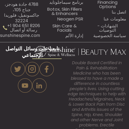
Fi
برنامج سيماجلوتايد
4788 جادة هودجز،
O
Botox, Skin Fillers
جناح 105،
& Enhancers
جاكسونفيل، فلوريدا
Neogen PSR
32224
8206 651 904 1+
 -
Skin Care &
رسالة أو اتصال
ت
Facials
Assistant@sunshinespine.com
صية
إدارة الألم
تابعنا على وسائل التواصل
الإجتماعي
Double Board Ce
Pain & Rehabi
Medicine who
blessed to hav
difference in 
people’s lives. U
edge techniques 
Headaches/Migr
& Lower Back Pai
and Arthritis is
Spine, Hip, Kne
and other Nerve
problems. E