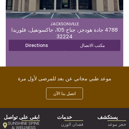
JACKSONVILLE
 جناح 105، جاكسونفيل، فلوريدا
32224
JACKSONVILLE​
Direction
مكتب الاتصال
4788 جادة هودجز، جناح 105، جاكسونفيل، فلوريدا
32224
تب الاتصال
Directions
 طبي مجاني عن بعد للمرضى لأول مرة
اتصل بنا الآن
ف
خدمات
ابقى على تواصل
SUNSHINE SPINE
فقدان الوزن
& WELLNESS