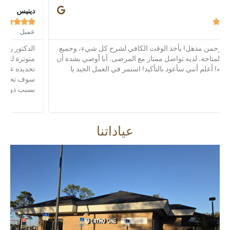
دينيس





عميل
الدكتور رحمن الطيور فائقة ولطيفة. إنه يعمل بالسحر! لقد كنت
متوترة للغاية، ولكنه كان الطبيب الأكثر صبرًا وتفهمًا والذي لا يمكن
تحديده على الإطلاق، وقد بذل جهده ليحاول أن يجعلني أشعر تمامًا.
سوف تحصل على حقن البوتوكس في أي مكان آخر مرة أخرى
بسبب ذوقك الرائع مع الدكتور رحمن وطاقمه الرائعين!
عياداتنا