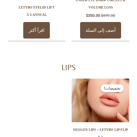
UNDER EYE DARK 
LETYBO EYELID LIFT
VOLUME LO
X 6 ANNUAL
$
350.00
$
69
 إلى السلة
اقرأ أكثر
LIPS
السعر
السعر
الأصلي
الحالي
ت!
هو:
هو:
$145.00.
$330.00.
NEOGEN LIPS + LETY
X 1