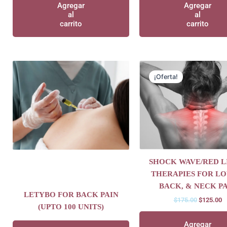
Agregar
Agregar
al
al
carrito
carrito
Original
C
price
p
¡Oferta!
was:
is
$175.00.
$
SHOCK WAVE/RED L
THERAPIES FOR L
BACK, & NECK P
LETYBO FOR BACK PAIN
$
175.00
$
125.00
(UPTO 100 UNITS)
Agregar