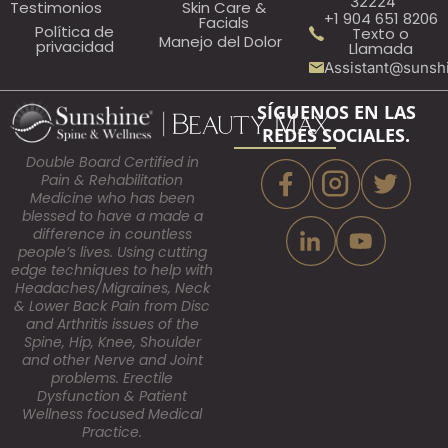
32224
Testimonios
Skin Care &
+1 904 651 8206
Facials
Política de
Texto o
Manejo del Dolor
privacidad
Llamada
Assistant@sunsh
SÍGUENOS EN LAS
REDES SOCIALES.
Double Board Certified in
Pain & Rehabilitation
Medicine who has been
blessed to have a made a
difference in countless
people’s lives. Using cutting
edge techniques to help with
Headaches/Migraines, Neck
& Lower Back Pain from Disc
and Arthritis issues of the
Spine, Hip, Knee, Shoulder
and other Nerve and Joint
problems. Erectile
Dysfunction & Patient
Wellness focused Medical
Practice.