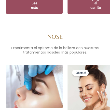
Lee
al
más
carrito
NOSE
Experimenta el epítome de la belleza con nuestros
tratamientos nasales más populares.
Original
C
price
p
¡Oferta!
was:
is
$699.00.
$