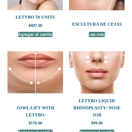
LETYBO 50 UNITS
ESCULTURA DE CEJAS
$
437.50
Agregar al carrito
Lee más
LETYBO LIQUID
JOWL LIFT WITH
RHINOPLASTY/ NOSE
LETYBO
JOB
$
175.00
$
99.00