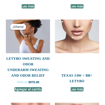
Lee más
Lee más
Original
Current
price
price
¡Oferta!
was:
is:
$995.00.
$975.00.
LETYBO SWEATING AND
ODOR
UNDERARM SWEATING
TEXAS JAW < BR>
AND ODOR RELIEF
LETYBO
$
995.00
$
975.00
Agregar al carrito
Lee más
Original
Current
Original
Current