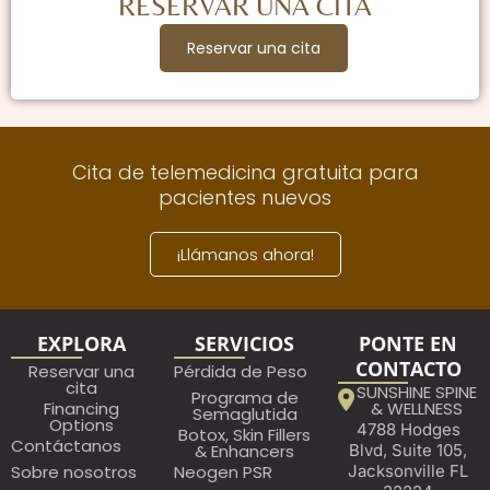
RESERVAR UNA CITA
Reservar una cita
Cita de telemedicina gratuita para
pacientes nuevos
¡Llámanos ahora!
EXPLORA
SERVICIOS
PONTE EN
CONTACTO
Reservar una
Pérdida de Peso
cita
SUNSHINE SPINE
Programa de
Financing
& WELLNESS
Semaglutida
Options
4788 Hodges
Botox, Skin Fillers
Contáctanos
& Enhancers
Blvd, Suite 105,
Sobre nosotros
Neogen PSR
Jacksonville FL