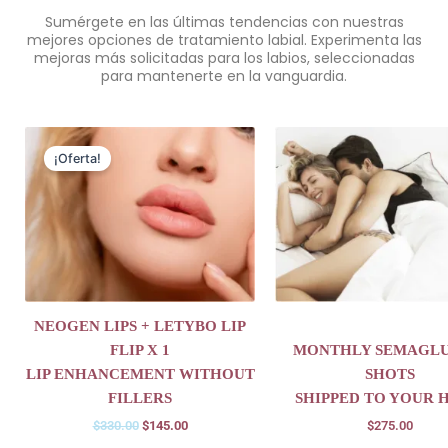
Sumérgete en las últimas tendencias con nuestras
mejores opciones de tratamiento labial. Experimenta las
mejoras más solicitadas para los labios, seleccionadas
para mantenerte en la vanguardia.
Original
Current
price
price
¡Oferta!
was:
is:
$330.00.
$145.00.
NEOGEN LIPS + LETYBO LIP
FLIP X 1
MONTHLY SEMAGLU
LIP ENHANCEMENT WITHOUT
SHOTS
FILLERS
SHIPPED TO YOUR 
$
330.00
$
145.00
$
275.00