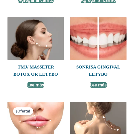
Agregar al carrito
Agregar al carrito
TMJ/ MASSETER
SONRISA GINGIVAL
BOTOX OR LETYBO
LETYBO
Lee más
Lee más
Original
Current
price
price
¡Oferta!
was:
is:
$600.00.
$450.00.