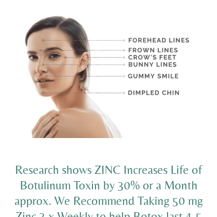
Research shows ZINC Increases Life of
Botulinum Toxin by 30% or a Month
approx. We Recommend Taking 50 mg
Zinc 3 x Weekly to help Botox last 4-5