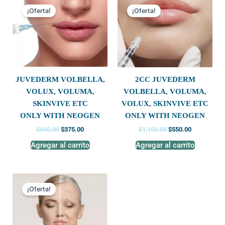
price
price
price
price
¡Oferta!
¡Oferta!
was:
is:
was:
is:
$650.00.
$375.00.
$1,100.00.
$550.00.
JUVEDERM VOLBELLA,
2CC JUVEDERM
VOLUX, VOLUMA,
VOLBELLA, VOLUMA,
SKINVIVE ETC
VOLUX, SKINVIVE ETC
ONLY WITH NEOGEN
ONLY WITH NEOGEN
$
650.00
$
375.00
$
1,100.00
$
550.00
Agregar al carrito
Agregar al carrito
Original
Current
price
price
¡Oferta!
was:
is:
$699.00.
$350.00.