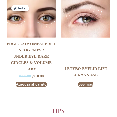
Original
Current
price
price
¡Oferta!
was:
is:
$699.00.
$350.00.
PDGF /EXOSOMES+ PRP +
NEOGEN PSR
UNDER EYE DARK
CIRCLES & VOLUME
LETYBO EYELID LIFT
LOSS
X 6 ANNUAL
$
699.00
$
350.00
Agregar al carrito
Lee más
LIPS