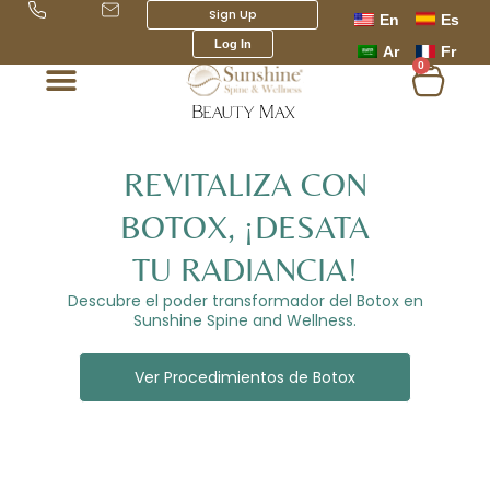
Ir
Sign Up
En
Es
al
Log In
Ar
Fr
contenido
0
Carri
REVITALIZA CON
BOTOX, ¡DESATA
TU RADIANCIA!
Descubre el poder transformador del Botox en
Sunshine Spine and Wellness.
Ver Procedimientos de Botox