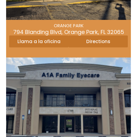
ORANGE PARK
794 Blanding Blvd, Orange Park, FL 32065
Directions
Llama a la oficina
ORANGE PARK
794 Blanding Blvd, Orange Park, FL 32065
Llama a la oficina
Directions
JACKSONVILLE
4788 Hodges Blvd, Suite 105, Jacksonville FL