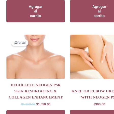
Agregar
Agregar
al
al
carrito
carrito
Original
Current
price
price
¡Oferta!
was:
is:
$1,950.00.
$1,550.00.
DECOLLETE NEOGEN PSR
SKIN RESURFACING &
KNEE OR ELBOW CRE
COLLAGEN ENHANCEMENT
WITH NEOGEN P
$
1,950.00
$
1,550.00
$
990.00