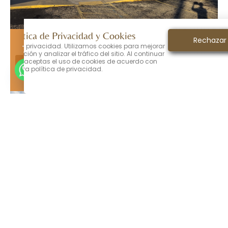
ORANGE PARK
794 Blanding Blvd, Orange Park, FL 32065
Directions
Llama a la oficina
a Política de Privacidad y Cookies
ORANGE PARK
Aceptar
Rechazar
valora tu privacidad. Utilizamos cookies para mejorar
794 Blanding Blvd, Orange Park, FL 32065
navegación y analizar el tráfico del sitio. Al continuar
tro sitio, aceptas el uso de cookies de acuerdo con
Llama a la oficina
Directions
nuestra política de privacidad.
JACKSONVILLE
4788 Hodges Blvd, Suite 105, Jacksonville FL