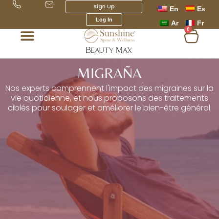
Aller
Sign Up
En
Es
au
Log In
Ar
Fr
contenu
0
Chari
MIGRAÑA
Nos experts comprennent l'impact des migraines sur la
vie quotidienne, et nous proposons des traitements
ciblés pour soulager et améliorer le bien-être général.