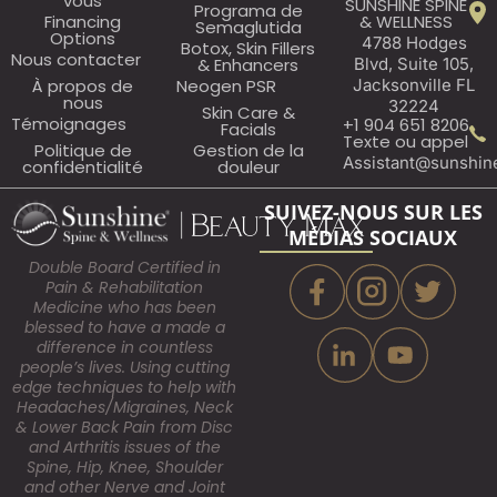
vous
SUNSHINE SPINE
Programa de
Financing
& WELLNESS
Semaglutida
Options
4788 Hodges
Botox, Skin Fillers
Nous contacter
& Enhancers
Blvd, Suite 105,
À propos de
Neogen PSR
Jacksonville FL
nous
32224
Skin Care &
Témoignages
+1 904 651 8206
Facials
Texte ou appel
Politique de
Gestion de la
Assistant@sunshin
confidentialité
douleur
SUIVEZ-NOUS SUR LES
MÉDIAS SOCIAUX
Double Board Certified in
Pain & Rehabilitation
Medicine who has been
blessed to have a made a
difference in countless
people’s lives. Using cutting
edge techniques to help with
Headaches/Migraines, Neck
& Lower Back Pain from Disc
and Arthritis issues of the
Spine, Hip, Knee, Shoulder
and other Nerve and Joint